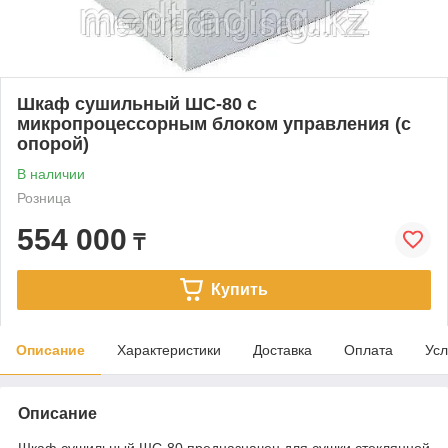
Шкаф сушильный ШС-80 с
микропроцессорным блоком управления (с
опорой)
В наличии
Розница
554 000
₸
Купить
Описание
Характеристики
Доставка
Оплата
Усл
Описание
Шкаф сушильный ШС-80 предназначен для сушки стеклянной