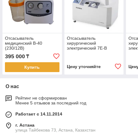
Отсасыватель
Отсасыватель
Отс
медицинский В-40
хирургический
хиру
(230/12В)
электрический 7Е-B
элек
(KZMED)
7A-
395 000
₸
Цену уточняйте
Цен
Купить
О нас
Рейтинг не сформирован
Менее 5 отзывов за последний год
Работает с 14.11.2014
г. Астана
улица Тайбекова 73, Астана, Казахстан