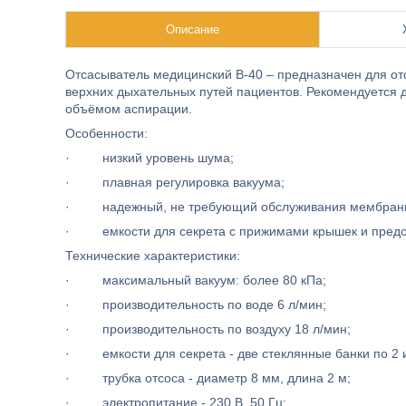
Описание
Отсасыватель медицинский В-40 – предназначен для отс
верхних дыхательных путей пациентов. Рекомендуется 
объёмом аспирации.
Особенности:
· низкий уровень шума;
· плавная регулировка вакуума;
· надежный, не требующий обслуживания мембранн
· емкости для секрета с прижимами крышек и предо
Технические характеристики:
· максимальный вакуум: более 80 кПа;
· производительность по воде 6 л/мин;
· производительность по воздуху 18 л/мин;
· емкости для секрета - две стеклянные банки по 2 
· трубка отсоса - диаметр 8 мм, длина 2 м;
· электропитание - 230 В, 50 Гц;