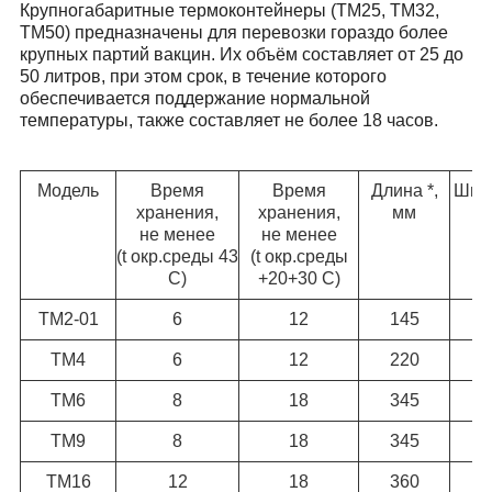
Крупногабаритные термоконтейнеры
(ТМ25, ТМ32,
ТМ50) предназначены для перевозки гораздо более
крупных партий вакцин. Их объём составляет от 25 до
50 литров, при этом срок, в течение которого
обеспечивается поддержание нормальной
температуры, также составляет не более 18 часов.
Модель
Время
Время
Длина *,
Шири
хранения,
хранения,
мм
не менее
не менее
(t окр.среды 43
(t окр.среды
С)
+20+30 С)
ТМ2-01
6
12
145
1
ТМ4
6
12
220
1
ТМ6
8
18
345
1
ТМ9
8
18
345
1
ТМ16
12
18
360
3