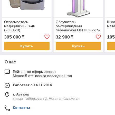
Отсасыватель
Облучатель
Шка
медицинский В-40
бактерицидный
мет
(230/12В)
переносной ОБНП 2(2-15-
01) Генерис
395 000
32 900
195
₸
₸
Купить
Купить
О нас
Рейтинг не сформирован
Менее 5 отзывов за последний год
Работает с 14.11.2014
г. Астана
улица Тайбекова 73, Астана, Казахстан
Контакты