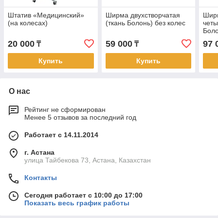
Штатив «Медицинский»
Ширма двухстворчатая
Шир
(на колесах)
(ткань Болонь) без колес
четы
Боло
20 000
59 000
97 
₸
₸
Купить
Купить
О нас
Рейтинг не сформирован
Менее 5 отзывов за последний год
Работает с 14.11.2014
г. Астана
улица Тайбекова 73, Астана, Казахстан
Контакты
Сегодня работает с 10:00 до 17:00
Показать весь график работы