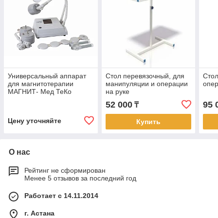
Универсальный аппарат
Стол перевязочный, для
Стол
для магнитотерапии
манипуляции и операции
опе
МАГНИТ- Мед ТеКо
на руке
52 000
95 
₸
Цену уточняйте
Купить
О нас
Рейтинг не сформирован
Менее 5 отзывов за последний год
Работает с 14.11.2014
г. Астана