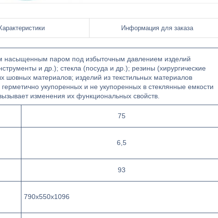
Характеристики
Информация для заказа
ым насыщенным паром под избыточным давлением изделий
трументы и др.); стекла (посуда и др.); резины (хирургические
ных шовных материалов; изделий из текстильных материалов
в, герметично укупоренных и не укупоренных в стеклянные емкости
 вызывает изменения их функциональных свойств.
75
6,5
93
790х550х1096