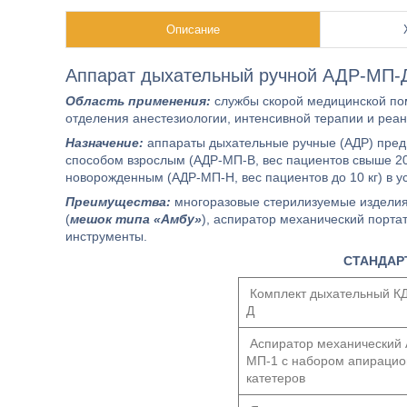
Описание
Аппарат дыхательный ручной АДР-МП-Д
Область применения:
службы скорой медицинской по
отделения анестезиологии, интенсивной терапии и реан
Назначение:
аппараты дыхательные ручные (АДР) предн
способом взрослым (АДР-МП-В, вес пациентов свыше 20 к
новорожденным (АДР-МП-Н, вес пациентов до 10 кг) в у
Преимущества:
многоразовые стерилизуемые изделия
(
мешок типа «Амбу»
), аспиратор механический порт
инструменты.
СТАНДАР
Комплект дыхательный К
Д
Аспиратор механический
МП-1 с набором апираци
катетеров