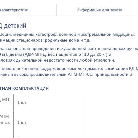
Характеристики
Информация для заказа
 детский
мощи, медицины катастроф, военной и экстремальной медицины;
имации стационаров; родильные дома и т.д.
азначены для проведения искусственной вентиляции легких ручн
г), детям (АДР-МП-Д, вес пациентов от 10 до 20 кг) и
словиях дыхательной недостаточности любой этиологии.
 нового поколения, содержащие комплект дыхательный серии КД-
ативный высокопроизводительный АПМ-МП-01, принадлежности и
ТНАЯ КОМПЛЕКТАЦИЯ
Д-МП-
1 шт.
 АПМ-
онных
1 шт.