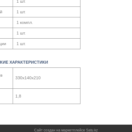
1 шт.
ой
1 шт.
1 компл.
1 шт.
ции
1 шт.
КИЕ ХАРАКТЕРИСТИКИ
(в
330х140х210
1,8
Сайт создан на маркетплейсе
Satu.kz