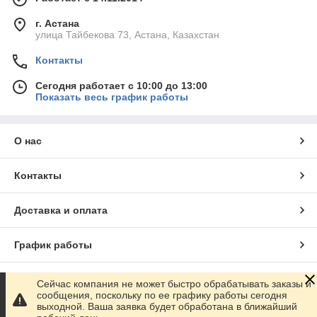
г. Астана
улица Тайбекова 73, Астана, Казахстан
Контакты
Сегодня работает с 10:00 до 13:00
Показать весь график работы
О нас
Контакты
Доставка и оплата
График работы
Полная версия сайта
Сейчас компания не может быстро обрабатывать заказы и
сообщения, поскольку по ее графику работы сегодня
выходной. Ваша заявка будет обработана в ближайший
Сайт создан на маркетплейсе
Satu.kz