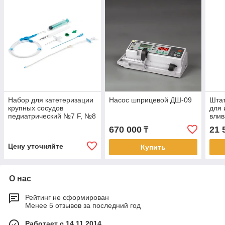
Набор для катетеризации
Насос шприцевой ДШ-09
Шта
крупных сосудов
для
педиатрический №7 F, №8
влив
F
670 000
21 
₸
Цену уточняйте
Купить
О нас
Рейтинг не сформирован
Менее 5 отзывов за последний год
Работает с 14.11.2014