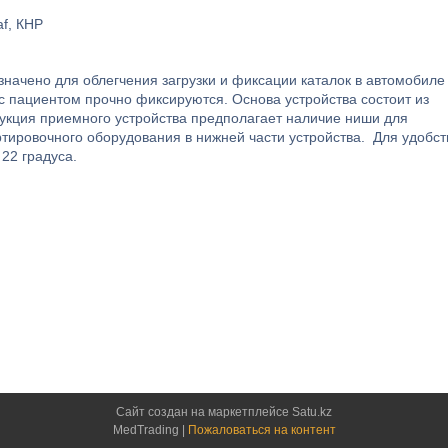
f, КНР
начено для облегчения загрузки и фиксации каталок в автомобиле
с пациентом прочно фиксируются. Основа устройства состоит из
укция приемного устройства предполагает наличие ниши для
тировочного оборудования в нижней части устройства. Для удобст
 22 градуса.
Сайт создан на маркетплейсе
Satu.kz
MedTrading |
Пожаловаться на контент