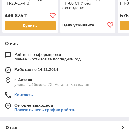
ГП-20-Ох-П3
ГП-80 СПУ без
ГП-
охлаждения
446 875
575
₸
Цену уточняйте
Купить
О нас
Рейтинг не сформирован
Менее 5 отзывов за последний год
Работает с 14.11.2014
г. Астана
улица Тайбекова 73, Астана, Казахстан
Контакты
Сегодня выходной
Показать весь график работы
О нас